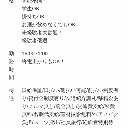
格
学歴不問！
学生OK！
掛持ちOK！
お酒が飲めなくてもOK！
未経験者大歓迎！
経験者優遇！
勤
19:00~1:00
務
終電上がりもOK！
時
間
待
日給保証/日払い/週払い可能/前払い制度有
遇
り/貸付金制度有り/友達紹介謝礼/移籍金あ
り/ノルマ無し/罰金無し/交通費支給/寮費
無料/名刺代支給/宣材撮影無料/ヘアメイク
負担/スーツ貸出/社員旅行/経験者特別待